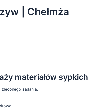
szyw | Chełmża
aży materiałów sypkich
i zleconego zadania.
unkowa.