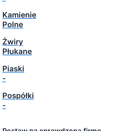
Kamienie
Polne
Żwiry
Płukane
Piaski
-
Pospółki
-
Postaw na sprawdzoną firmę.