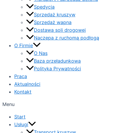
Spedycja
Sprzedaż kruszyw
Sprzedaż wapna
Dostawa soli drogowej
Naczepa z ruchomą podłogą
O Firmie
O Nas
Baza przeładunkowa
Polityka Prywatności
Praca
Aktualności
Kontakt
Menu
Start
Usługi
Transport kruszyw