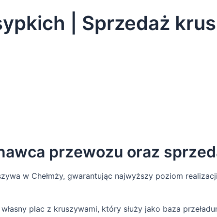
sypkich | Sprzedaż kru
nawca przewozu oraz sprzed
uszywa w Chełmży, gwarantując najwyższy poziom realizacj
ż własny plac z kruszywami, który służy jako baza przeład