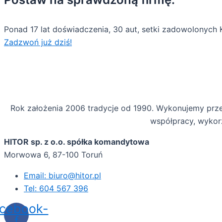
Ponad 17 lat doświadczenia, 30 aut, setki zadowolonych 
Zadzwoń już dziś!
Rok założenia 2006 tradycje od 1990. Wykonujemy prze
współpracy, wykor
HITOR sp. z o.o. spółka komandytowa
Morwowa 6, 87-100 Toruń‎
Email: biuro@hitor.pl
Tel: 604 567 396
cebook-
f