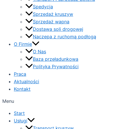
Spedycja
Sprzedaż kruszyw
Sprzedaż wapna
Dostawa soli drogowej
Naczepa z ruchomą podłogą
O Firmie
O Nas
Baza przeładunkowa
Polityka Prywatności
Praca
Aktualności
Kontakt
Menu
Start
Usługi
Transport kruszyw