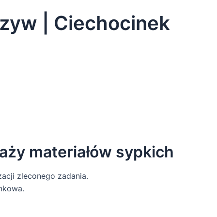
szyw | Ciechocinek
aży materiałów sypkich
acji zleconego zadania.
unkowa.