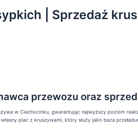
sypkich | Sprzedaż kru
nawca przewozu oraz sprzed
szywa w Ciechocinku, gwarantując najwyższy poziom realiz
ż własny plac z kruszywami, który służy jako baza przeład