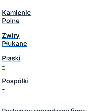
Kamienie
Polne
Żwiry
Płukane
Piaski
-
Pospółki
-
Postaw na sprawdzoną firmę.