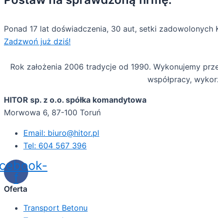
Ponad 17 lat doświadczenia, 30 aut, setki zadowolonych 
Zadzwoń już dziś!
Rok założenia 2006 tradycje od 1990. Wykonujemy prze
współpracy, wykor
HITOR sp. z o.o. spółka komandytowa
Morwowa 6, 87-100 Toruń‎
Email: biuro@hitor.pl
Tel: 604 567 396
cebook-
f
Oferta
Transport Betonu